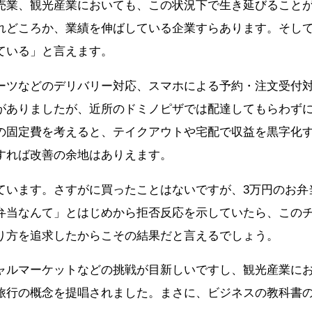
売業、観光産業においても、この状況下で生き延びること
れどころか、業績を伸ばしている企業すらあります。そし
ている」と言えます。
ーツなどのデリバリー対応、スマホによる予約・注文受付
がありましたが、近所のドミノピザでは配達してもらわず
の固定費を考えると、テイクアウトや宅配で収益を黒字化
すれば改善の余地はありえます。
ています。さすがに買ったことはないですが、3万円のお弁
弁当なんて」とはじめから拒否反応を示していたら、この
り方を追求したからこその結果だと言えるでしょう。
ャルマーケットなどの挑戦が目新しいですし、観光産業に
旅行の概念を提唱されました。まさに、ビジネスの教科書