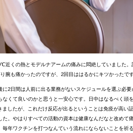
39℃近くの熱とモデルナアームの痛みに悶絶していました
がり腕も痛かったのですが、2回目ははるかにキツかったで
後に2日間は人前に出る業務がないスケジュールを選ぶ必要
らなくて良いのかと思うと一安心です。日中はなるべく頭
ど続きましたが、これだけ反応が出るということは免疫が高
した。やはりすべての活動の資本は健康なんだなと改めて
。毎年ワクチンを打つなんていう流れにならないことを祈