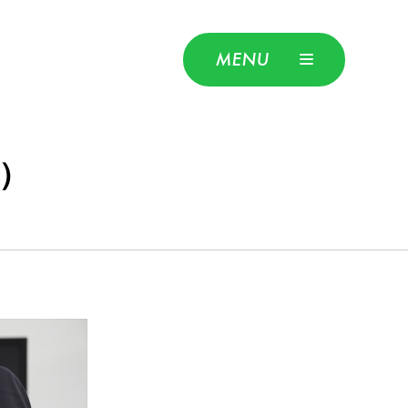
MENU
）