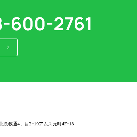
8-600-2761
長狭通4丁目2−19
アムズ元町4F−18