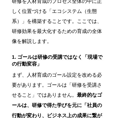
研修を人材育成のプロセス全体の中に正
本的な構造や運用方法研修
体系を構築する際のプロセ
しく位置づける「エコシステム（生態
スと設計の着眼点スキルマ
系）」を構築することです。ここでは、
ップと研修体系を連携させ
ることで得られるメリット
研修効果を最大化するための育成の全体
資料の目次はじ...
像を解説します。
1. ゴールは研修の受講ではなく「現場で
の行動変容」
まず、人材育成のゴール設定を改める必
要があります。ゴールは「研修を受講さ
せること」ではありません。
最終的なゴ
ールは、研修で得た学びを元に「社員の
行動が変わり、ビジネス上の成果に繋が