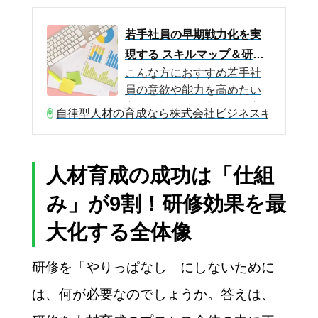
若手社員の早期戦力化を実
現する スキルマップ＆研修
こんな方におすすめ若手社
体系 実践ガイド
員の意欲や能力を高めたい
方研修効果を測定したい方
自律型人材の育成なら株式会社ビジネスキャリア・
研修の成果を行動として定
着化させたい方資料のポイ
ントオンボーディング（Onb
人材育成の成功は「仕組
oarding）とは、新⼊社員が
組織にスムーズに適応し、
み」が9割！研修効果を最
早期に戦⼒化するためのプ
ロセスです。若手社員育成
大化する全体像
のための土台となる「スキ
ルマップの作成」 と「研修
研修を「やりっぱなし」にしないために
体系の構築」について、３
は、何が必要なのでしょうか。答えは、
つのポイントから解説いた
します。スキルマップの基