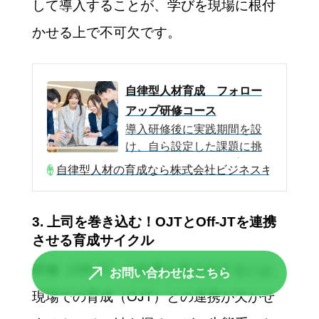
して導入することが、学びを現場に根付
かせる上で不可欠です。
自律型人材育成 フォロー
アップ研修コース
導入研修後に実践期間を設
け、自ら設定した課題に挑
戦して、その結果やプロセ
自律型人材の育成なら株式会社ビジネスキャリア・
スを振り返るコースです。
仕事の意味や意義を見出
し、いま身を置いている環
3. 上司を巻き込む！OJTとOff-JTを連携
境の中で「何をするべき
させる育成サイクル
か」「自分に何ができる
か」を自分自身で考え、当
研修（Off-JT）の効果を最大化するには、
お問い合わせはこちら
事者意識・主体性・自律性
現場での育成（OJT）との連携が欠かせ
を高めます。